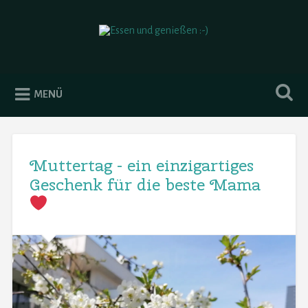
Essen und genießen :-)
MENÜ
Muttertag - ein einzigartiges
Geschenk für die beste Mama