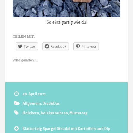
So einzigartig wie du!
TEILEN MIT:
Twitter
Facebook
Pinterest
Wird geladen …
28. April 2021
Allgemein
,
Dies&Das
Holzkern
,
holzkernuhren
,
Muttertag
Blätterteig Spargel Strudel mit Kartoffeln und Dip