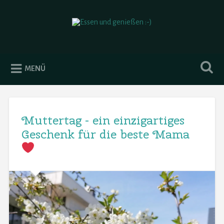
Essen und genießen :-)
MENÜ
Muttertag - ein einzigartiges
Geschenk für die beste Mama