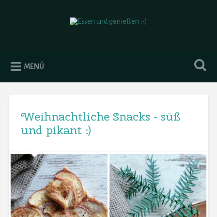
Essen und genießen :-)
MENÜ
Weihnachtliche Snacks - süß
und pikant :)