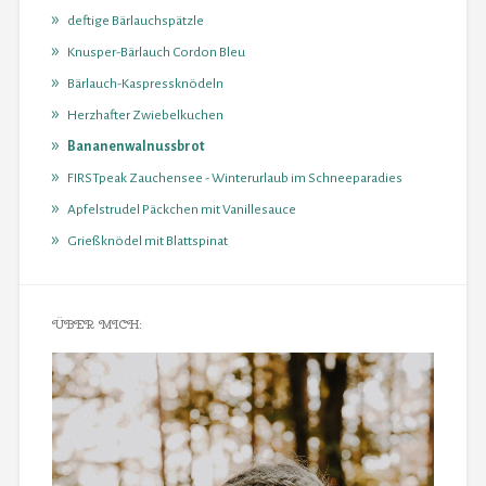
deftige Bärlauchspätzle
Knusper-Bärlauch Cordon Bleu
Bärlauch-Kaspressknödeln
Herzhafter Zwiebelkuchen
Bananenwalnussbrot
FIRSTpeak Zauchensee - Winterurlaub im Schneeparadies
Apfelstrudel Päckchen mit Vanillesauce
Grießknödel mit Blattspinat
ÜBER MICH: