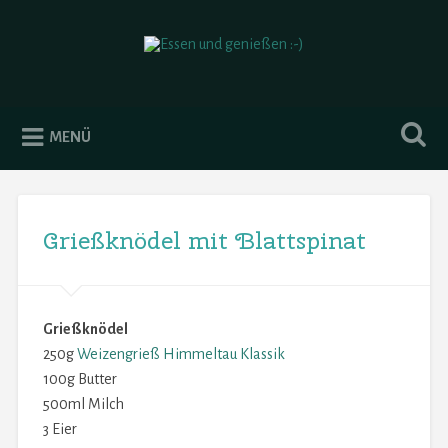
Essen und genießen :-)
MENÜ
Grießknödel mit Blattspinat
Grießknödel
250g
Weizengrieß Himmeltau Klassik
100g Butter
500ml Milch
3 Eier