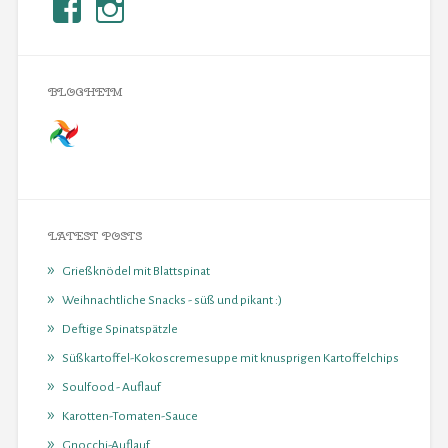
BLOGHEIM
LATEST POSTS
Grießknödel mit Blattspinat
Weihnachtliche Snacks - süß und pikant :)
Deftige Spinatspätzle
Süßkartoffel-Kokoscremesuppe mit knusprigen Kartoffelchips
Soulfood - Auflauf
Karotten-Tomaten-Sauce
Gnocchi-Auflauf