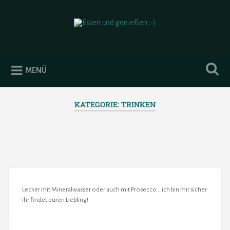
Essen und genießen :-)
MENÜ
KATEGORIE:
TRINKEN
Lecker mit Mineralwasser oder auch mit Prosecco... ich bin mir sicher
ihr findet euren Liebling!