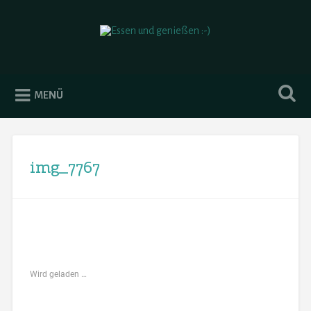
Essen und genießen :-)
MENÜ
img_7767
Wird geladen …