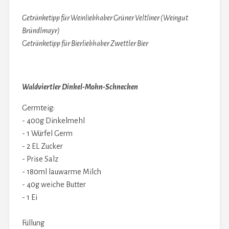
Getränketipp für Weinliebhaber Grüner Veltliner (Weingut
Bründlmayr)
G
etränketipp für Bierliebhaber Zwettler Bier
Waldviertler Dinkel-Mohn-Schnecken
Germteig:
- 400g Dinkelmehl
- 1 Würfel Germ
- 2 EL Zucker
- Prise Salz
- 180ml lauwarme Milch
- 40g weiche Butter
- 1 Ei
Füllung