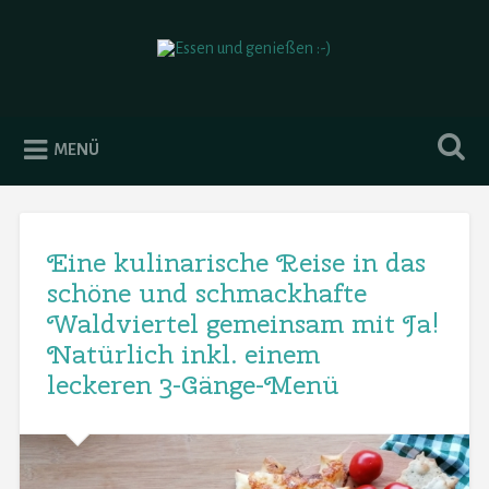
Essen und genießen :-)
MENÜ
Eine kulinarische Reise in das
schöne und schmackhafte
Waldviertel gemeinsam mit Ja!
Natürlich inkl. einem
leckeren 3-Gänge-Menü