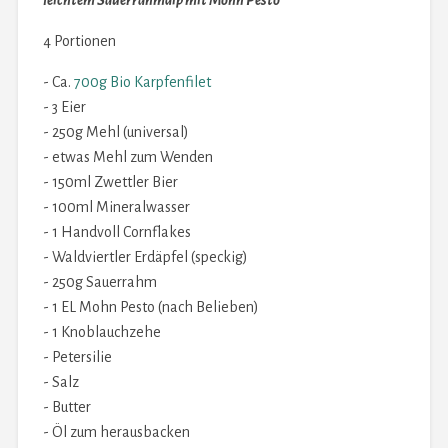
leichtem Sauerrahmdip mit Mohn Pesto
4 Portionen
- Ca.
700g Bio Karpfenfilet
- 3 Eier
- 250g Mehl (universal)
- etwas Mehl zum Wenden
- 150ml Zwettler Bier
- 100ml Mineralwasser
- 1 Handvoll Cornflakes
- Waldviertler Erdäpfel (speckig)
- 250g Sauerrahm
- 1 EL Mohn Pesto (nach Belieben)
- 1 Knoblauchzehe
- Petersilie
- Salz
- Butter
- Öl zum herausbacken